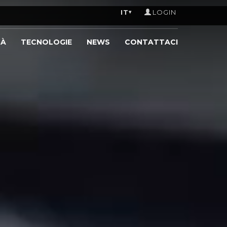
IT
LOGIN
▾
TÀ
TECNOLOGIE
NEWS
CONTATTACI